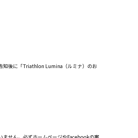
。
riathlon Lumina（ルミナ）のお
せん。必ずホームページやFacebookの案